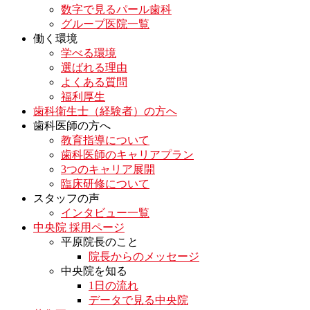
数字で見るパール歯科
グループ医院一覧
働く環境
学べる環境
選ばれる理由
よくある質問
福利厚生
歯科衛生士（経験者）の方へ
歯科医師の方へ
教育指導について
歯科医師のキャリアプラン
3つのキャリア展開
臨床研修について
スタッフの声
インタビュー一覧
中央院 採用ページ
平原院長のこと
院長からのメッセージ
中央院を知る
1日の流れ
データで見る中央院