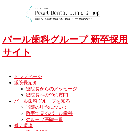
Skip
to
content
パール歯科グループ 新卒採用
サイト
トップページ
総院長紹介
総院長からのメッセージ
総院長への99の質問
パール歯科グループを知る
当院の理念について
数字で見るパール歯科
グループ医院一覧
働く環境