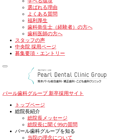
学べる環境
選ばれる理由
よくある質問
福利厚生
歯科衛生士（経験者）の方へ
歯科医師の方へ
スタッフの声
中央院 採用ページ
募集要項・エントリー
toggle
navigation
パール歯科グループ 新卒採用サイト
トップページ
総院長紹介
総院長メッセージ
総院長に聞く99の質問
パール歯科グループを知る
当院の理念について