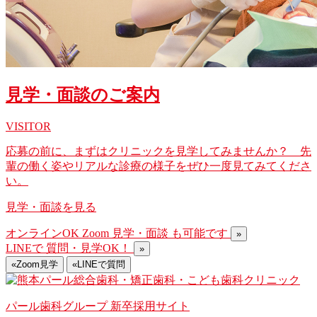
見学・面談のご案内
VISITOR
応募の前に、まずはクリニックを見学してみませんか？ 先
輩の働く姿やリアルな診療の様子をぜひ一度見てみてくださ
い。
見学・面談を見る
オンラインOK
Zoom
見学・面談
も可能です
»
LINE
で
質問・見学
OK！
»
«
Zoom見学
«
LINEで質問
パール歯科グループ 新卒採用サイト